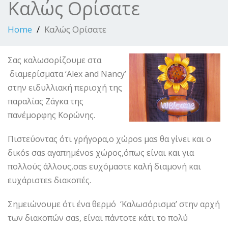
Καλώς Ορίσατε
Home
Καλώς Ορίσατε
Σας καλωσορίζουμε στα
διαμερίσματα ‘Αlex and Νancy’
στην ειδυλλιακή περιοχή της
παραλίας Ζάγκα της
πανέμορφης Κορώνης.
Πιστεύοντας ότι γρήγορα,ο χώροs μαs θα γίνει και ο
δικόs σαs αγαπημένοs χώρος,όπως είναι και για
πολλούς άλλους,σαs ευχόμαστε καλή διαμονή και
ευχάριστεs διακοπές.
Σημειώνουμε ότι ένα θερμό ‘Καλωσόρισμα’ στην αρχή
των διακοπών σαs, είναι πάντοτε κάτι το πολύ