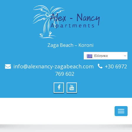
Zaga Beach – Koroni
Ελληνικα
info@alexnancy-zagabeach.com
+30 6972
769 602
Toggl
navig